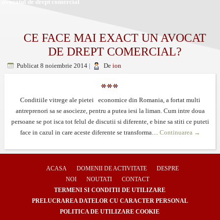
avocatul de drept comercial
CE FACE MAI EXACT UN AVOCAT
DE DREPT COMERCIAL?
Publicat
8 noiembrie 2014
|
De
ion
Conditiile vitrege ale pietei economice din Romania, a fortat multi
antreprenori sa se asocieze, pentru a putea iesi la liman. Cum intre doua
persoane se pot isca tot felul de discutii si diferente, e bine sa stiti ce puteti
face in cazul in care aceste diferente se transforma…
Continuarea
→
ACASA
DOMENII DE ACTIVITATE
DESPRE
NOI
NOUTATI
CONTACT
TERMENI SI CONDITII DE UTILIZARE
PRELUCRAREA DATELOR CU CARACTER PERSONAL
POLITICA DE UTILIZARE COOKIE