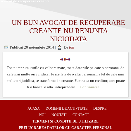
avocat de recuperare creante
UN BUN AVOCAT DE RECUPERARE
CREANTE NU RENUNTA
NICIODATA
Publicat
20 noiembrie 2014
|
De
ion
Toate imprumuturile cu valoare mare, toate datoriile pe care o persoana, de
cele mai multe ori juridica, le are fata de o alta persoana, la fel de cele mai
multe ori juridica, se transforma in creante. Pentru ca un creditor, care poate
fi o banca, o alta intreprindere…
Continuarea
→
ACASA
DOMENII DE ACTIVITATE
DESPRE
NOI
NOUTATI
CONTACT
TERMENI SI CONDITII DE UTILIZARE
PRELUCRAREA DATELOR CU CARACTER PERSONAL