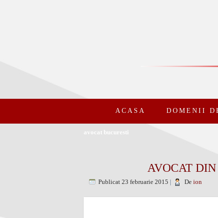
ACASA
DOMENII D
avocat bucuresti
AVOCAT DIN 
Publicat
23 februarie 2015
|
De
ion