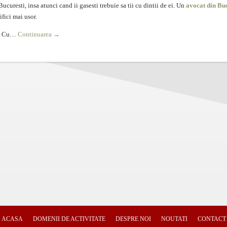
ucuresti, insa atunci cand ii gasesti trebuie sa tii cu dintii de ei. Un
avocat din Bu
ifici mai usor.
ii. Cu…
Continuarea
→
ACASA
DOMENII DE ACTIVITATE
DESPRE NOI
NOUTATI
CONTACT