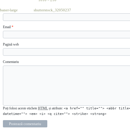
baner-large
»
«
shutterstock_32050237
Email
*
Pagină web
Comentariu
Poți folosi aceste etichete
HTML
și atribute:
<a href="" title=""> <abbr title
datetime=""> <em> <i> <q cite=""> <strike> <strong>