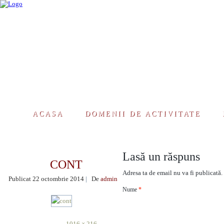
ACASA
DOMENII DE ACTIVITATE
Lasă un răspuns
CONT
Adresa ta de email nu va fi publicată
Publicat
22 octombrie 2014
|
De
admin
Nume
*
Dimensiunea totală este
1016 × 216
de pixeli